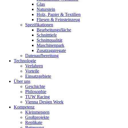
Glas
Naturstein
Holz, Papier & Textilien
Fliesen & Feinsteinzeug
Spezifikationen
Bearbeitungsfläche
Schnitttiefe
Schnittqualität
Maschinenpark
Zusatzaggregate
Datenaufbereitung
Technologie
Verfahren
Vorteile
Einsatzgebiete
Über uns
Geschichte
Philosophie
TUW Racing
Vienna Design Week
Kompetenz
Kleinmengen
Großprojekte
Replikate
Betreuung