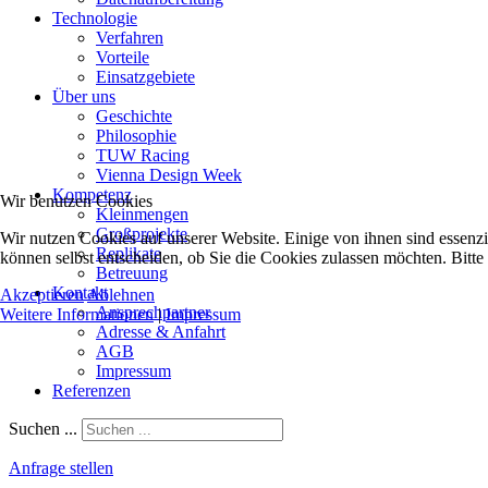
Technologie
Verfahren
Vorteile
Einsatzgebiete
Über uns
Geschichte
Philosophie
TUW Racing
Vienna Design Week
Kompetenz
Wir benutzen Cookies
Kleinmengen
Großprojekte
Wir nutzen Cookies auf unserer Website. Einige von ihnen sind essenzi
Replikate
können selbst entscheiden, ob Sie die Cookies zulassen möchten. Bitte
Betreuung
Kontakt
Akzeptieren
Ablehnen
Ansprechpartner
Weitere Informationen
|
Impressum
Adresse & Anfahrt
AGB
Impressum
Referenzen
Suchen ...
Anfrage stellen