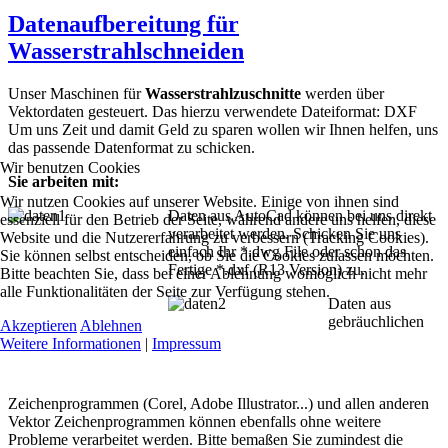
Datenaufbereitung für
Wasserstrahlschneiden
Unser Maschinen für
Wasserstrahlzuschnitte
werden über
Vektordaten gesteuert. Das hierzu verwendete Dateiformat: DXF
Um uns Zeit und damit Geld zu sparen wollen wir Ihnen helfen, uns
das passende Datenformat zu schicken.
Wir benutzen Cookies
Sie arbeiten mit:
Wir nutzen Cookies auf unserer Website. Einige von ihnen sind
Daten aus AutoCad können bei uns direkt
essenziell für den Betrieb der Seite, während andere uns helfen, diese
verarbeitet werden. Schicken Sie uns
Website und die Nutzererfahrung zu verbessern (Tracking Cookies).
einfach Ihr *.dwg File oder schon das
Sie können selbst entscheiden, ob Sie die Cookies zulassen möchten.
Fertige *.dxf (R13 Version) zu.
Bitte beachten Sie, dass bei einer Ablehnung womöglich nicht mehr
alle Funktionalitäten der Seite zur Verfügung stehen.
Daten aus
gebräuchlichen
Akzeptieren
Ablehnen
Weitere Informationen
|
Impressum
Zeichenprogrammen (Corel, Adobe Illustrator...) und allen anderen
Vektor Zeichenprogrammen können ebenfalls ohne weitere
Probleme verarbeitet werden. Bitte bemaßen Sie zumindest die