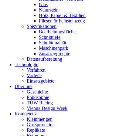
Glas
Naturstein
Holz, Papier & Textilien
Fliesen & Feinsteinzeug
Spezifikationen
Bearbeitungsfläche
Schnitttiefe
Schnittqualität
Maschinenpark
Zusatzaggregate
Datenaufbereitung
Technologie
Verfahren
Vorteile
Einsatzgebiete
Über uns
Geschichte
Philosophie
TUW Racing
Vienna Design Week
Kompetenz
Kleinmengen
Großprojekte
Replikate
Betreuung