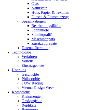
Glas
Naturstein
Holz, Papier & Textilien
Fliesen & Feinsteinzeug
Spezifikationen
Bearbeitungsfläche
Schnitttiefe
Schnittqualität
Maschinenpark
Zusatzaggregate
Datenaufbereitung
Technologie
Verfahren
Vorteile
Einsatzgebiete
Über uns
Geschichte
Philosophie
TUW Racing
Vienna Design Week
Kompetenz
Kleinmengen
Großprojekte
Replikate
Betreuung