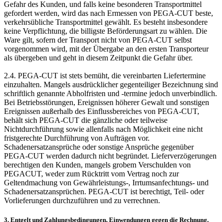
Gefahr des Kunden, und falls keine besonderen Transportmittel
gefordert werden, wird das nach Ermessen von PEGA-CUT beste,
verkehrsübliche Transportmittel gewählt. Es besteht insbesondere
keine Verpflichtung, die billigste Beförderungsart zu wählen. Die
Ware gilt, sofern der Transport nicht von PEGA-CUT selbst
vorgenommen wird, mit der Übergabe an den ersten Transporteur
als übergeben und geht in diesem Zeitpunkt die Gefahr über.
2.4. PEGA-CUT ist stets bemüht, die vereinbarten Liefertermine
einzuhalten. Mangels ausdrücklicher gegenteiliger Bezeichnung sind
schriftlich genannte Abholfristen und -termine jedoch unverbindlich.
Bei Betriebsstörungen, Ereignissen höherer Gewalt und sonstigen
Ereignissen außerhalb des Einflussbereiches von PEGA-CUT,
behält sich PEGA-CUT die gänzliche oder teilweise
Nichtdurchführung sowie allenfalls nach Möglichkeit eine nicht
fristgerechte Durchführung von Aufträgen vor.
Schadenersatzansprüche oder sonstige Ansprüche gegenüber
PEGA-CUT werden dadurch nicht begründet. Lieferverzögerungen
berechtigen den Kunden, mangels grobem Verschulden von
PEGACUT, weder zum Rücktritt vom Vertrag noch zur
Geltendmachung von Gewährleistungs-, Irrtumsanfechtungs- und
Schadenersatzansprüchen. PEGA-CUT ist berechtigt, Teil- oder
Vorlieferungen durchzuführen und zu verrechnen.
3. Entgelt und Zahlungsbedingungen, Einwendungen gegen die Rechnung,