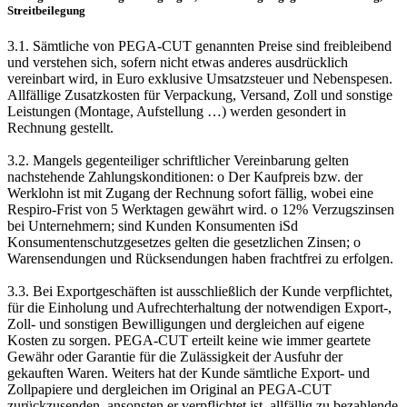
Streitbeilegung
3.1. Sämtliche von PEGA-CUT genannten Preise sind freibleibend
und verstehen sich, sofern nicht etwas anderes ausdrücklich
vereinbart wird, in Euro exklusive Umsatzsteuer und Nebenspesen.
Allfällige Zusatzkosten für Verpackung, Versand, Zoll und sonstige
Leistungen (Montage, Aufstellung …) werden gesondert in
Rechnung gestellt.
3.2. Mangels gegenteiliger schriftlicher Vereinbarung gelten
nachstehende Zahlungskonditionen: o Der Kaufpreis bzw. der
Werklohn ist mit Zugang der Rechnung sofort fällig, wobei eine
Respiro-Frist von 5 Werktagen gewährt wird. o 12% Verzugszinsen
bei Unternehmern; sind Kunden Konsumenten iSd
Konsumentenschutzgesetzes gelten die gesetzlichen Zinsen; o
Warensendungen und Rücksendungen haben frachtfrei zu erfolgen.
3.3. Bei Exportgeschäften ist ausschließlich der Kunde verpflichtet,
für die Einholung und Aufrechterhaltung der notwendigen Export-,
Zoll- und sonstigen Bewilligungen und dergleichen auf eigene
Kosten zu sorgen. PEGA-CUT erteilt keine wie immer geartete
Gewähr oder Garantie für die Zulässigkeit der Ausfuhr der
gekauften Waren. Weiters hat der Kunde sämtliche Export- und
Zollpapiere und dergleichen im Original an PEGA-CUT
zurückzusenden, ansonsten er verpflichtet ist, allfällig zu bezahlende