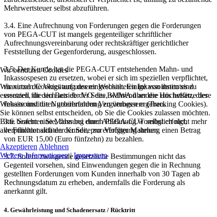
Mehrwertsteuer selbst abzuführen.
3.4. Eine Aufrechnung von Forderungen gegen die Forderungen
von PEGA-CUT ist mangels gegenteiliger schriftlicher
Aufrechnungsvereinbarung oder rechtskräftiger gerichtlicher
Feststellung der Gegenforderung, ausgeschlossen.
3.5. Der Kunde hat die PEGA-CUT entstehenden Mahn- und
Wir benutzen Cookies
Inkassospesen zu ersetzen, wobei er sich im speziellen verpflichtet,
Wir nutzen Cookies auf unserer Website. Einige von ihnen sind
maximal die Vergütung des eingeschalteten Inkassoinstitutes zu
essenziell für den Betrieb der Seite, während andere uns helfen, diese
ersetzen, die sich aus der VO des BMWA über die Höchstsätze der
Website und die Nutzererfahrung zu verbessern (Tracking Cookies).
Inkassoinstituten gebührenden Vergütungen ergeben.
Sie können selbst entscheiden, ob Sie die Cookies zulassen möchten.
Bitte beachten Sie, dass bei einer Ablehnung womöglich nicht mehr
3.6. Sofern eine Mahnung durch PEGA-CUT selbst erfolgt,
alle Funktionalitäten der Seite zur Verfügung stehen.
verpflichtet sich der Kunde, pro erfolgter Mahnung einen Betrag
von EUR 15,00 (Euro fünfzehn) zu bezahlen.
Akzeptieren
Ablehnen
Weitere Informationen
|
Impressum
3.7. Sofern zwingende gesetzliche Bestimmungen nicht das
Gegenteil vorsehen, sind Einwendungen gegen die in Rechnung
gestellten Forderungen vom Kunden innerhalb von 30 Tagen ab
Rechnungsdatum zu erheben, andernfalls die Forderung als
anerkannt gilt.
4. Gewährleistung und Schadenersatz / Rücktritt