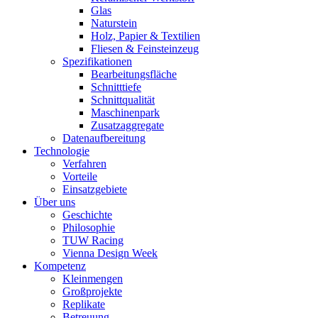
Glas
Naturstein
Holz, Papier & Textilien
Fliesen & Feinsteinzeug
Spezifikationen
Bearbeitungsfläche
Schnitttiefe
Schnittqualität
Maschinenpark
Zusatzaggregate
Datenaufbereitung
Technologie
Verfahren
Vorteile
Einsatzgebiete
Über uns
Geschichte
Philosophie
TUW Racing
Vienna Design Week
Kompetenz
Kleinmengen
Großprojekte
Replikate
Betreuung