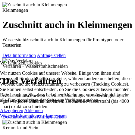
Kleinmengen
Zuschnitt auch in Kleinmengen
Wasserstrahlzuschnitt auch in Kleinmengen für Prototypen oder
Testserien
Detailinformation
Anfrage stellen
Wir benutzen Cookies
Verfahren - Wasserstrahlschneiden
Wir nutzen Cookies auf unserer Website. Einige von ihnen sind
Das Verfahren
essenziell für den Betrieb der Seite, während andere uns helfen, diese
Website und die Nutzererfahrung zu verbessern (Tracking Cookies).
Sie können selbst entscheiden, ob Sie die Cookies zulassen möchten.
Bitte beachten Sie, dass bei einer Ablehnung womöglich nicht mehr
Wasserstrahlschneiden ist eine Technologie, die es ermöglicht, so
alle Funktionalitäten der Seite zur Verfügung stehen.
gut wie jedes Material mit einem Hochdruckwasserstrahl (bis 4000
bar) exakt zu schneiden.
Akzeptieren
Ablehnen
Weitere Informationen
|
Impressum
Detailinformation
Anfrage stellen
Keramik und Stein