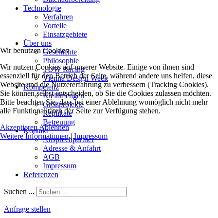
Technologie
Verfahren
Vorteile
Einsatzgebiete
Über uns
Wir benutzen Cookies
Geschichte
Philosophie
Wir nutzen Cookies auf unserer Website. Einige von ihnen sind
TUW Racing
essenziell für den Betrieb der Seite, während andere uns helfen, diese
Vienna Design Week
Website und die Nutzererfahrung zu verbessern (Tracking Cookies).
Kompetenz
Sie können selbst entscheiden, ob Sie die Cookies zulassen möchten.
Kleinmengen
Bitte beachten Sie, dass bei einer Ablehnung womöglich nicht mehr
Großprojekte
alle Funktionalitäten der Seite zur Verfügung stehen.
Replikate
Betreuung
Akzeptieren
Ablehnen
Kontakt
Weitere Informationen
|
Impressum
Ansprechpartner
Adresse & Anfahrt
AGB
Impressum
Referenzen
Suchen ...
Anfrage stellen