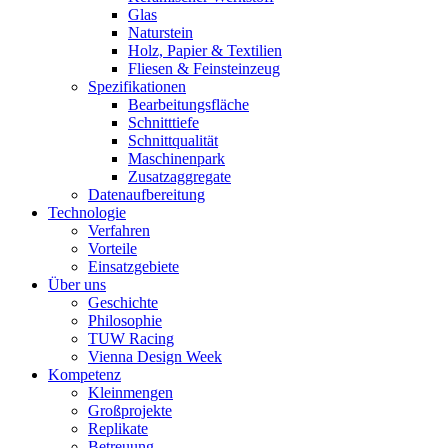
Glas
Naturstein
Holz, Papier & Textilien
Fliesen & Feinsteinzeug
Spezifikationen
Bearbeitungsfläche
Schnitttiefe
Schnittqualität
Maschinenpark
Zusatzaggregate
Datenaufbereitung
Technologie
Verfahren
Vorteile
Einsatzgebiete
Über uns
Geschichte
Philosophie
TUW Racing
Vienna Design Week
Kompetenz
Kleinmengen
Großprojekte
Replikate
Betreuung