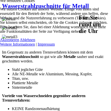
Wir benutzen Cookies
Wasserstrahlzuschnitte für Metall
Wir nutzen Cookies auf unserer Website. Einige von ihnen sind
essenziell für den Betrieb der Seite, während andere uns helfen, diese
Für Sie
Website und die Nutzererfahrung zu verbessern (Tracking Cookies).
Sie können selbst entscheiden, ob Sie die Cookies zulassen möchten.
rund um
Bitte beachten Sie, dass bei einer Ablehnung womöglich nicht mehr
die Uhr
alle Funktionalitäten der Seite zur Verfügung stehen.
Akzeptieren
Ablehnen
Weitere Informationen
|
Impressum
Im Gegensatz zu anderen Trennverfahren können mit dem
Wasserstrahlzuschnitt
so gut wie alle
Metalle
sauber und exakt
geschnitten werden.
Stahl jeglicher Güte
Alle NE-Metalle wie Aluminium, Messing, Kupfer,
Titan, usw.
Plattierte Metalle
Sintermetalle
Vorteile von Wasserschneiden gegenüber anderen
Trennverfahren:
KEINE Randzonenaufhärtung