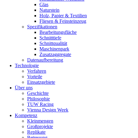
Glas
Naturstein
Holz, Papier & Textilien
Fliesen & Feinsteinzeug
Spezifikationen
Bearbeitungsfläche
Schnitttiefe
Schnittqualität
Maschinenpark
Zusatzaggregate
Datenaufbereitung
Technologie
Verfahren
Vorteile
Einsatzgebiete
Über uns
Geschichte
Philosophie
TUW Racing
Vienna Design Week
Kompetenz
Kleinmengen
Großprojekte
Replikate
Betreuung