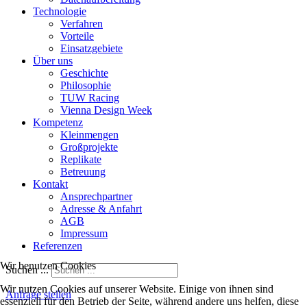
Technologie
Verfahren
Vorteile
Einsatzgebiete
Über uns
Geschichte
Philosophie
TUW Racing
Vienna Design Week
Kompetenz
Kleinmengen
Großprojekte
Replikate
Betreuung
Kontakt
Ansprechpartner
Adresse & Anfahrt
AGB
Impressum
Referenzen
Wir benutzen Cookies
Suchen ...
Wir nutzen Cookies auf unserer Website. Einige von ihnen sind
Anfrage stellen
essenziell für den Betrieb der Seite, während andere uns helfen, diese