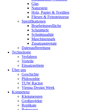
Glas
Naturstein
Holz, Papier & Textilien
Fliesen & Feinsteinzeug
Spezifikationen
Bearbeitungsfläche
Schnitttiefe
Schnittqualität
Maschinenpark
Zusatzaggregate
Datenaufbereitung
Technologie
Verfahren
Vorteile
Einsatzgebiete
Über uns
Geschichte
Philosophie
TUW Racing
Vienna Design Week
Kompetenz
Kleinmengen
Großprojekte
Replikate
Betreuung