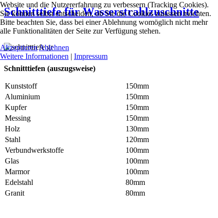
Website und die Nutzererfahrung zu verbessern (Tracking Cookies).
Schnitttiefe für Wasserstrahlzuschnitte
Sie können selbst entscheiden, ob Sie die Cookies zulassen möchten.
Bitte beachten Sie, dass bei einer Ablehnung womöglich nicht mehr
alle Funktionalitäten der Seite zur Verfügung stehen.
Akzeptieren
Ablehnen
Weitere Informationen
|
Impressum
Schnitttiefen (auszugsweise)
Kunststoff
150mm
Aluminium
150mm
Kupfer
150mm
Messing
150mm
Holz
130mm
Stahl
120mm
Verbundwerkstoffe
100mm
Glas
100mm
Marmor
100mm
Edelstahl
80mm
Granit
80mm