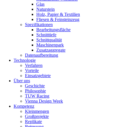
Glas
Naturstein
Holz, Papier & Textilien
Fliesen & Feinsteinzeug
Spezifikationen
Bearbeitungsfläche
Schnitttiefe
Schnittqualität
Maschinenpark
Zusatzaggregate
Datenaufbereitung
Technologie
Verfahren
Vorteile
Einsatzgebiete
Über uns
Geschichte
Philosophie
TUW Racing
Vienna Design Week
Kompetenz
Kleinmengen
Großprojekte
Replikate
Betreuung