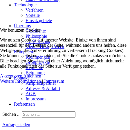
Technologie
Verfahren
Vorteile
Einsatzgebiete
Über uns
Wir benutzen Cookies
Geschichte
Philosophie
Wir nutzen Cookies auf unserer Website. Einige von ihnen sind
TUW Racing
essenziell für den Betrieb der Seite, während andere uns helfen, diese
Vienna Design Week
Website und die Nutzererfahrung zu verbessern (Tracking Cookies).
Kompetenz
Sie können selbst entscheiden, ob Sie die Cookies zulassen möchten.
Kleinmengen
Bitte beachten Sie, dass bei einer Ablehnung womöglich nicht mehr
Großprojekte
alle Funktionalitäten der Seite zur Verfügung stehen.
Replikate
Betreuung
Akzeptieren
Ablehnen
Kontakt
Weitere Informationen
|
Impressum
Ansprechpartner
Adresse & Anfahrt
AGB
Impressum
Referenzen
Suchen ...
Anfrage stellen